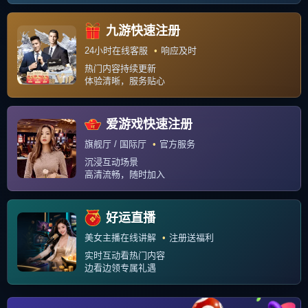
球）、普拉蒂尼（9球）和阿兰·希勒（7球）。在单届欧洲杯
中，只有普拉蒂尼进球多于马竞射手。普拉蒂尼的
乐竞官方网
站
9个欧洲杯进球，全都发生在1984年主场作战时。
历届欧洲杯最佳射手
1960年：2球 赫乌特（法国）、波内德尼克（前苏
联）、伊万诺夫（前苏联）、杰尔科维奇（前南斯拉夫）、加
里奇（前南斯拉夫）
1964年：2球 佩雷达（西班牙）、贝内（匈牙利）、
诺瓦克（匈牙利）
1968年：2球 扎伊奇（前南斯拉夫）