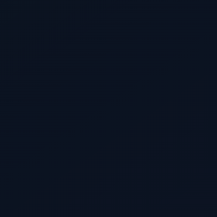
张磊辉
2024-11-11 13:10:30
Exceeded my expectations in quality and
performance. Highly recommend! Great value for the
price. Will definitely buy again.
孙倩昊
2025-05-17 23:19:44
Fast shipping and great customer service.
Very happy with my purchase. Great value for the
price. Will definitely buy again.
Copyright Your WebSite.Some Rights Reserved.