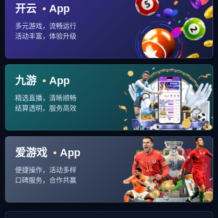
1972年：4球 盖德·穆勒（西德）
1976年：4球 蒂特-穆勒（西德）
1980年：3球 阿洛夫斯（西德）
1984年：9球 普拉蒂尼（法国）
1988年：5球 范巴斯滕（荷兰）
1992年：3球 亨里克·拉尔森（丹麦）、莱德尔（德
国）、博格坎普（荷兰）、布洛林（瑞典）
1996年：5球 阿兰·希勒（英格兰）