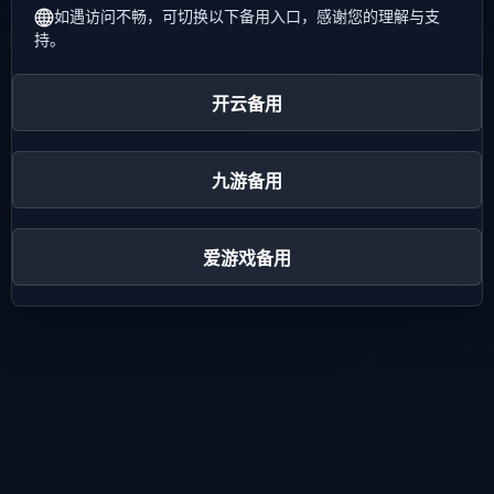
2000年：5球 克鲁伊维特（荷兰）、米洛舍维奇（前
南斯拉夫）
2004年：5球 巴罗什（捷克）
2008年：4球 比利亚（西班牙）
2012年：3球 托雷斯（西班牙）、扎戈耶夫（俄罗
斯）、曼朱基奇（克罗地亚）、戈麦斯（德国）、巴洛特利
（意大利）、C罗（葡萄牙）
2016年：6球 格列兹曼（法国）
欧洲杯历史射手榜
9球：C罗（葡萄牙）、普拉蒂尼（法国）
7球：阿兰·希勒（英格兰）